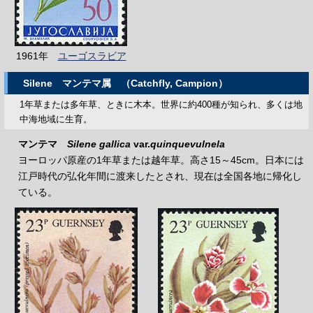
1961年
ユーゴスラビア
Silene
マンテマ属 （Catchfly, Campion）
1年草または多年草、ときに木本。世界に約400種が知られ、多くは地
中海地域に生育。
マンテマ
Silene gallica
var.
quinquevulnela
ヨーロッパ原産の1年草または越年草。高さ15～45cm。日本には
江戸時代の弘化年間に渡来したとされ、現在は全国各地に帰化し
ている。