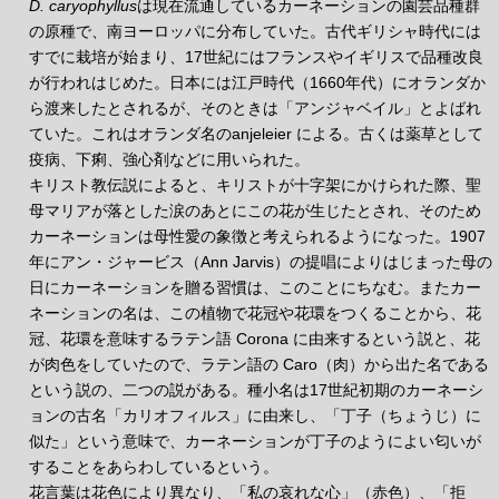
D. caryophyllus
は現在流通しているカーネーションの園芸品種群
の原種で、南ヨーロッパに分布していた。古代ギリシャ時代には
すでに栽培が始まり、17世紀にはフランスやイギリスで品種改良
が行われはじめた。日本には江戸時代（1660年代）にオランダか
ら渡来したとされるが、そのときは「アンジャベイル」とよばれ
ていた。これはオランダ名のanjeleier による。古くは薬草として
疫病、下痢、強心剤などに用いられた。
キリスト教伝説によると、キリストが十字架にかけられた際、聖
母マリアが落とした涙のあとにこの花が生じたとされ、そのため
カーネーションは母性愛の象徴と考えられるようになった。1907
年にアン・ジャービス（Ann Jarvis）の提唱によりはじまった母の
日にカーネーションを贈る習慣は、このことにちなむ。またカー
ネーションの名は、この植物で花冠や花環をつくることから、花
冠、花環を意味するラテン語 Corona に由来するという説と、花
が肉色をしていたので、ラテン語の Caro（肉）から出た名である
という説の、二つの説がある。種小名は17世紀初期のカーネーシ
ョンの古名「カリオフィルス」に由来し、「丁子（ちょうじ）に
似た」という意味で、カーネーションが丁子のようによい匂いが
することをあらわしているという。
花言葉は花色により異なり、「私の哀れな心」（赤色）、「拒