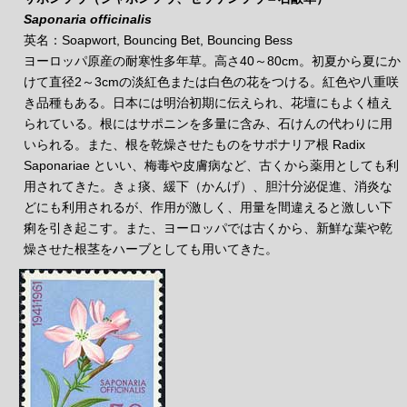
Saponaria officinalis
英名：Soapwort, Bouncing Bet, Bouncing Bess
ヨーロッパ原産の耐寒性多年草。高さ40～80cm。初夏から夏にか
けて直径2～3cmの淡紅色または白色の花をつける。紅色や八重咲
き品種もある。日本には明治初期に伝えられ、花壇にもよく植え
られている。根にはサポニンを多量に含み、石けんの代わりに用
いられる。また、根を乾燥させたものをサポナリア根 Radix
Saponariae といい、梅毒や皮膚病など、古くから薬用としても利
用されてきた。きょ痰、緩下（かんげ）、胆汁分泌促進、消炎な
どにも利用されるが、作用が激しく、用量を間違えると激しい下
痢を引き起こす。また、ヨーロッパでは古くから、新鮮な葉や乾
燥させた根茎をハーブとしても用いてきた。