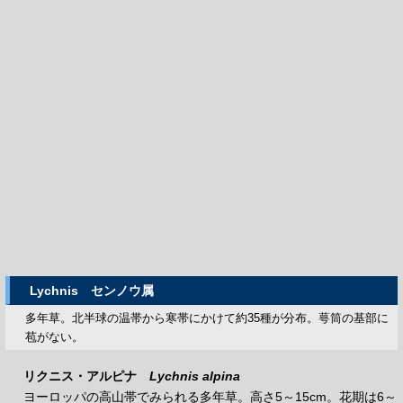
Lychnis
センノウ属
多年草。北半球の温帯から寒帯にかけて約35種が分布。萼筒の基部に
苞がない。
リクニス・アルピナ
Lychnis alpina
ヨーロッパの高山帯でみられる多年草。高さ5～15cm。花期は6～