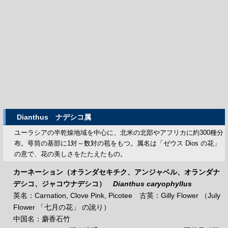
Dianthus
ナデシコ属
ユーラシアの半乾燥地域を中心に、北米の北部やアフリカに約300種分
布。萼筒の基部に1対～数対の苞をもつ。属名は「ゼウス Dios の花」
の意で、花の美しさをたたえたもの。
カーネーション（オランダセキチク、アンジャベル、オランダナ
デシコ、ジャコウナデシコ）
Dianthus caryophyllus
英名：Carnation, Clove Pink, Picotee 古英：Gilly Flower （July
Flower 「七月の花」 の訛り）
中国名：麝香石竹