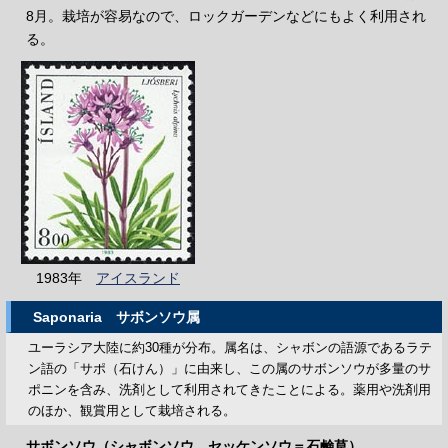
8月。栽培が容易なので、ロックガーデンなどにもよく利用され
る。
1983年
アイスランド
Saponaria
サボンソウ属
ユーラシア大陸に約30種が分布。属名は、シャボンの語源であるラテ
ン語の「サポ（石けん）」に由来し、この属のサボンソウが多量のサ
ポニンを含み、洗剤として利用されてきたことによる。薬用や洗剤用
のほか、観賞用として栽培される。
サボンソウ（シャボンソウ、セッケンソウ＝石鹸草）