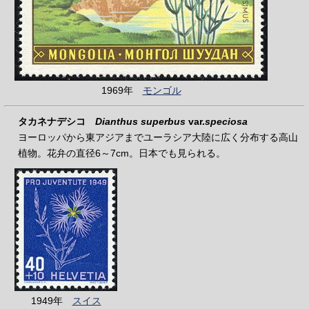
1969年
モンゴル
タカネナデシコ
Dianthus superbus
var.
speciosa
ヨーロッパから東アジアまでユーラシア大陸に広く分布する高山
植物。花弁の直径6～7cm。日本でも見られる。
1949年
スイス