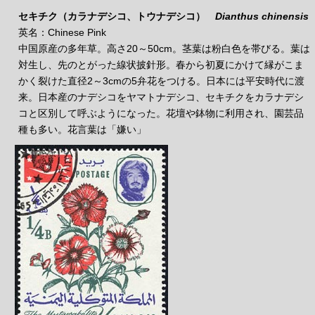
セキチク（カラナデシコ、トウナデシコ）
Dianthus chinensis
英名：Chinese Pink
中国原産の多年草。高さ20～50cm。茎葉は粉白色を帯びる。葉は
対生し、先のとがった線状披針形。春から初夏にかけて縁がこま
かく裂けた直径2～3cmの5弁花をつける。日本には平安時代に渡
来。日本産のナデシコをヤマトナデシコ、セキチクをカラナデシ
コと区別して呼ぶようになった。花壇や鉢物に利用され、園芸品
種も多い。花言葉は「嫌い」