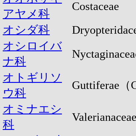
Costaceae
アヤメ科
オシダ科
Dryopteridac
オシロイバ
Nyctaginacea
ナ科
オトギリソ
Guttiferae（
ウ科
オミナエシ
Valerianacea
科