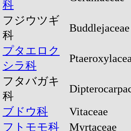
科
フジウツギ
Buddlejaceae
科
プタエロク
Ptaeroxylace
シラ科
フタバガキ
Dipterocarpa
科
ブドウ科
Vitaceae
フトモモ科
Myrtaceae