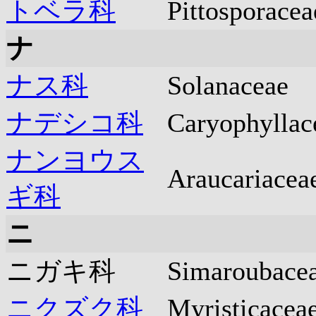
トベラ科
Pittosporacea
ナ
ナス科
Solanaceae
ナデシコ科
Caryophyllac
ナンヨウス
Araucariacea
ギ科
ニ
ニガキ科
Simaroubace
ニクズク科
Myristicacea