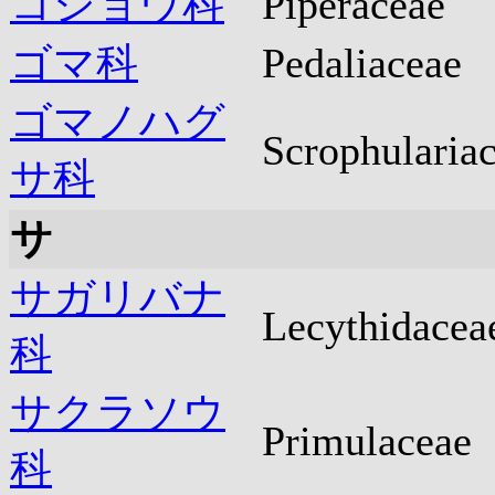
コショウ科
Piperaceae
ゴマ科
Pedaliaceae
ゴマノハグ
Scrophularia
サ科
サ
サガリバナ
Lecythidacea
科
サクラソウ
Primulaceae
科