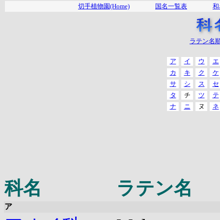
切手植物園(Home)
国名一覧表
和
ラテン名
ア
イ
ウ
エ
カ
キ
ク
ケ
サ
シ
ス
セ
タ
チ
ツ
テ
ナ
ニ
ヌ
ネ
科名
ラテン名
ア