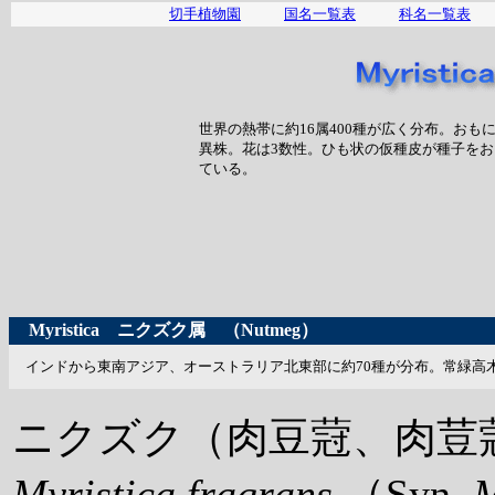
切手植物園
国名一覧表
科名一覧表
世界の熱帯に約16属400種が広く分布。お
異株。花は3数性。ひも状の仮種皮が種子を
ている。
Myristica
ニクズク属
（Nutmeg）
インドから東南アジア、オーストラリア北東部に約70種が分布。常緑高
ニクズク（肉豆蒄、肉荳
Myristica fragrans
（Syn.
M