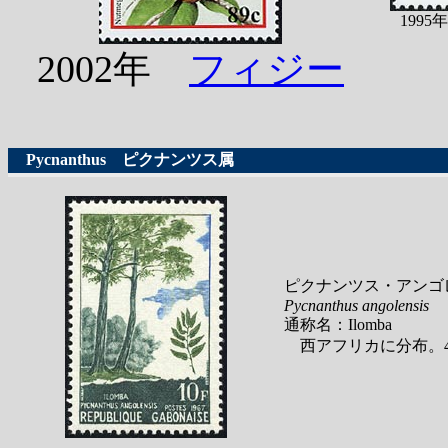
199
2002年
フィジー
Pycnanthus
ピクナンツス属
ピクナンツス・アンゴ
Pycnanthus angolensis
通称名：Ilomba
西アフリカに分布。4