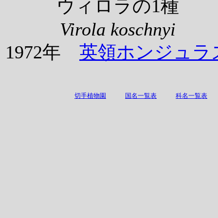
ウィロラの1種
Virola koschnyi
1972年
英領ホンジュラ
切手植物園
国名一覧表
科名一覧表