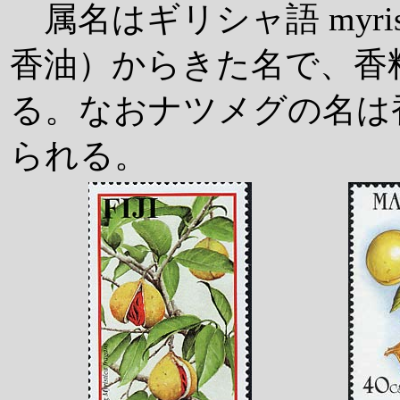
属名はギリシャ語 myris
香油）からきた名で、香
る。なおナツメグの名は
られる。